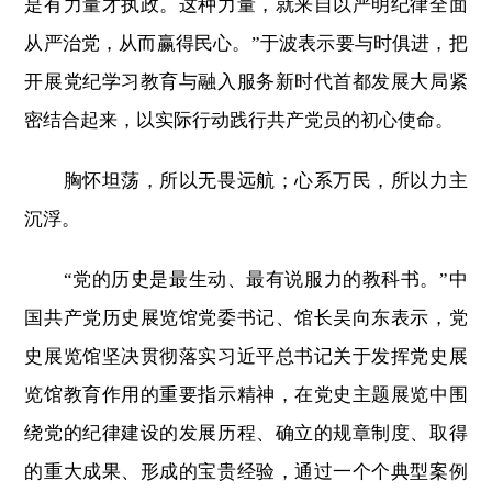
是有力量才执政。这种力量，就来自以严明纪律全面
从严治党，从而赢得民心。”于波表示要与时俱进，把
开展党纪学习教育与融入服务新时代首都发展大局紧
密结合起来，以实际行动践行共产党员的初心使命。
胸怀坦荡，所以无畏远航；心系万民，所以力主
沉浮。
“党的历史是最生动、最有说服力的教科书。”中
国共产党历史展览馆党委书记、馆长吴向东表示，党
史展览馆坚决贯彻落实习近平总书记关于发挥党史展
览馆教育作用的重要指示精神，在党史主题展览中围
绕党的纪律建设的发展历程、确立的规章制度、取得
的重大成果、形成的宝贵经验，通过一个个典型案例