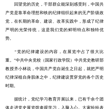
回望党的历史，干部群众能深刻感受到，中国共
产党是靠革命理想和铁的纪律组织起来的无产阶级政
党，在长期的革命、建设、改革实践中，形成了纪律
严明的光荣传统，这是我们党的鲜明特点和独特优
势。
“党的纪律建设的内容，在展览中占了很大比
重。”中共中央党校（国家行政学院）中共党史教研部
教授齐小林说，中国共产党自诞生之日起，就把严明
纪律深植自身肌体之中，纪律建设贯穿党的各个历史
时期。
据统计，党纪学习教育开展以来，已有千余个团
体走进党史展览馆参观学习，入脑入心。大家纷纷表