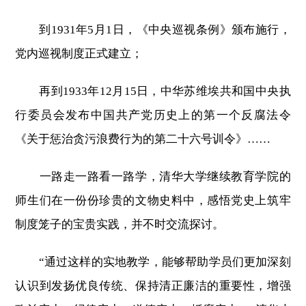
到1931年5月1日，《中央巡视条例》颁布施行，
党内巡视制度正式建立；
再到1933年12月15日，中华苏维埃共和国中央执
行委员会发布中国共产党历史上的第一个反腐法令
《关于惩治贪污浪费行为的第二十六号训令》……
一路走一路看一路学，清华大学继续教育学院的
师生们在一份份珍贵的文物史料中，感悟党史上筑牢
制度笼子的宝贵实践，并不时交流探讨。
“通过这样的实地教学，能够帮助学员们更加深刻
认识到发扬优良传统、保持清正廉洁的重要性，增强