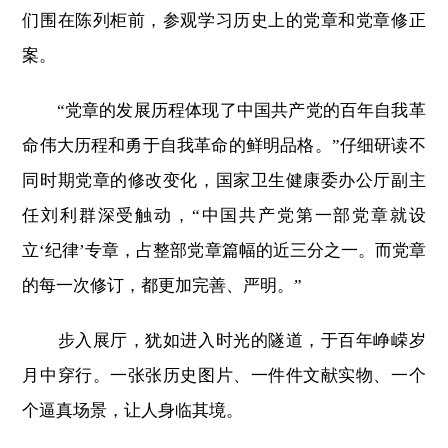
们围在陈列柜前，参观学习历史上的党章和党章修正
案。
“党章的发展历程体现了中国共产党的百年自我革
命伟大历程和勇于自我革命的鲜明品格。”仔细研读不
同时期党章的修改变化，国家卫生健康委办公厅副主
任刘利群深受触动，“中国共产党第一部党章就设
立‘纪律’专章，占整部党章篇幅的近三分之一。而党章
的每一次修订，都更加完善、严明。”
步入展厅，犹如进入时光的隧道，于百年峥嵘岁
月中穿行。一张张历史图片、一件件文献实物、一个
个逼真场景，让人身临其境。