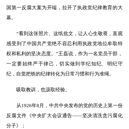
国第一反腐大案为开端，拉开了执政党纪律教育的大
幕。
“看到这张照片、这纸批文，让人心生敬畏，直观
感受到了中国共产党绝不容忍利用执政党地位牟取特
权和私利的坚决态度。”王磊说，作为一名党员干部，
一定要始终严于律己，切实做到学纪知纪、明纪守
纪，自觉把铁的纪律转化为日常习惯和行为准绳。
吸取教训，也汲取经验。
从1926年8月，中共中央发布的党的历史上第一份
反腐文件《中央扩大会议通告——坚决清洗贪污腐化
分子》；