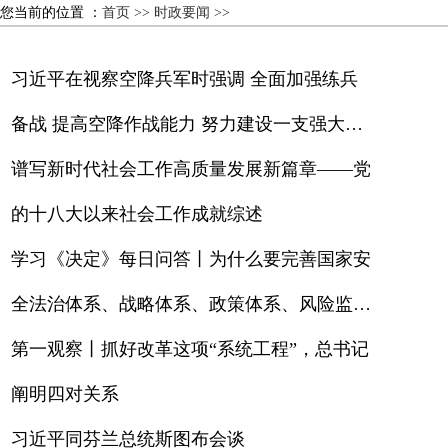
您当前的位置 ：
首页 >>
时政要闻 >>
习近平在视察空降兵军时强调 全面加强练兵
备战 提高空降作战能力 努力建设一支强大的
现代化空降兵部队
谱写新时代社会工作高质量发展新篇章——党
的十八大以来社会工作成就综述
学习《决定》每日问答丨为什么要完善国家安
全法治体系、战略体系、政策体系、风险监测
预警体系
第一观察丨抓好改革这项“系统工程”，总书记
阐明四对关系
习近平同芬兰总统斯图布会谈