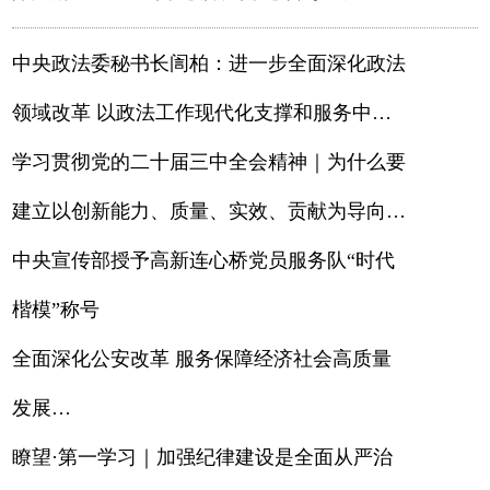
实责任 推进扫黑除恶常态化走深走实
中央政法委秘书长訚柏：进一步全面深化政法
领域改革 以政法工作现代化支撑和服务中国
式现代化
学习贯彻党的二十届三中全会精神｜为什么要
建立以创新能力、质量、实效、贡献为导向的
人才评价体系
中央宣传部授予高新连心桥党员服务队“时代
楷模”称号
全面深化公安改革 服务保障经济社会高质量
发展
——公安部有关负责人解读热点
瞭望·第一学习｜加强纪律建设是全面从严治